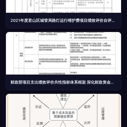
2021年度君山区城管局路灯运行维护费项目绩效评价自评报告
财政部项目支出绩效评价共性指标体系框架 深化财政资金项目预算绩效评价的实践路径