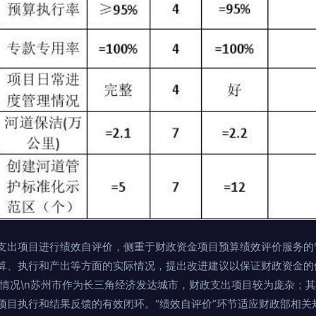
支出项目进行绩效自评价，侧重于财政资金项目预算绩效评价服务的
算、执行和产出等方面的实际情况，提出改进建议以保证财政资金的
与基本情况\n苏州市作为长三角经济发达城市，财政支出项目较为庞杂
项目执行和结果反馈的有效闭环。“绩效自评价”环节适应财政部相关