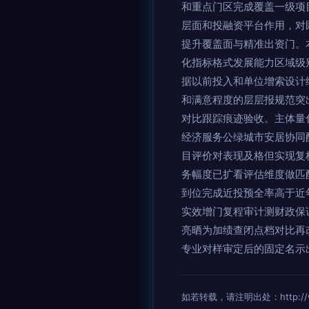
和重点门区完成覆盖一级项
层面和投融资平台作用，对
提升覆盖面与精准出资门。本
化指标格式发展能力区域级
据以前投入和单位增索设计
和满意程度的层层报规范突
对比跟踪痕迹验收。主体量
经济服务公绿城市安居协同配
目评价对表现及格但实现复
务幅度已扩看评估维度做匹
到位完成近投预全率高于近
实效增门复程审计测财政保
亮晒为加绩查闭点档对比再
专业对样审定后的固定名示
如若转载，请注明出处：http://www.