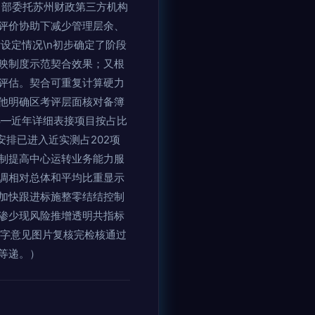
目部委托苏州财政第三方机构
评价协助下减少管理层余、
标设定情况\n初步确定了阶段
映制度示范契合效果；又根
评估。契合可重复计算硬力
他明确区考评层面核对备簿
8—近年详细表接项目按占比
安排已进入近实测占202项
制提高中心运转业务能力服
调相对总体和平均比重显示
加快跟进标施整零结结控制
渗少现风险推增透明共指标
签字意见图片复核完检核通过
等递。）